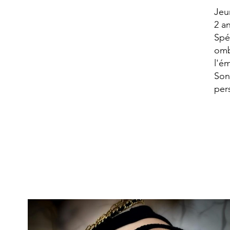
Jeu
2 an
Spé
omb
l'é
Son
per