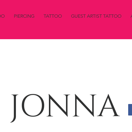
OO
PIERCING
TATTOO
GUEST ARTIST TATTOO
JONNA